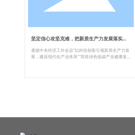
坚定信心攻坚克难，把新质生产力发展落实在
行动中——长源纺织技术中心召开阻燃莱赛尔
产品开发研讨会
遵循中央经济工作会议“以科技创新引领新质生产力发
展，建设现代化产业体系”“营造绿色低碳产业健康发
展生态”和“统筹发展和安全”等重要精神，12月16日，
福建长源纺织技术中心、通用技术中纺院海西分院在
长源纺织召开阻燃莱赛尔产品开发研讨会。