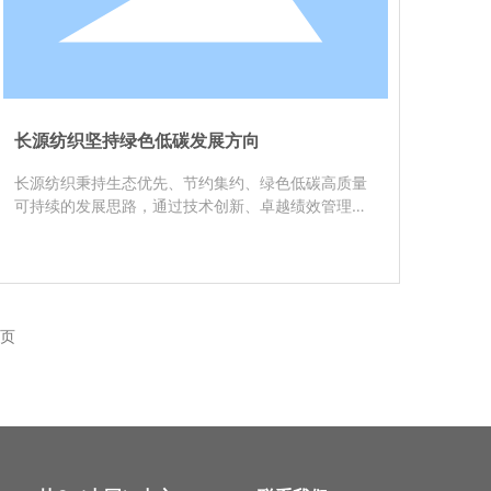
长源纺织坚持绿色低碳发展方向
长源纺织秉持生态优先、节约集约、绿色低碳高质量
可持续的发展思路，通过技术创新、卓越绩效管理和
质量品牌相结合的管理机制，确立了“坚持3820战略
工程思想精髓，以纺织为主业，向全产业链延伸，依
托先进的创新研发能力，应用新一代信息技术推动智
能化改造和数字化转型，积极开发高性能、高附加值
产品。
页