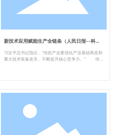
新技术应用赋能生产全链条（人民日报--科技
视点）
习近平总书记指出，“传统产业要强化产业基础再造和
重大技术装备攻关，不断提升核心竞争力。” 传
统产业是现代化产业体系的基底，在国民经济体系中
扮演着至关重要的角色。高质量发展离不开创新驱动
和产业支撑。发展新质生产力不是忽视、放弃传统产
业，而是要以科技创新为引领，统筹推进传统产业升
级。