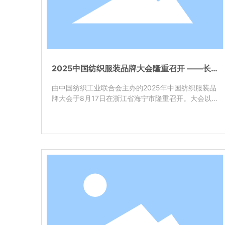
2025中国纺织服装品牌大会隆重召开 ——长
源纺织品牌故事荣列大会发布推广名单
由中国纺织工业联合会主办的2025年中国纺织服装品
牌大会于8月17日在浙江省海宁市隆重召开。大会以
“锦绣东方 品牌向上”为主题，聚焦消费变革与科技浪
潮下，品牌价值跃升的底层逻辑与关键方法论。