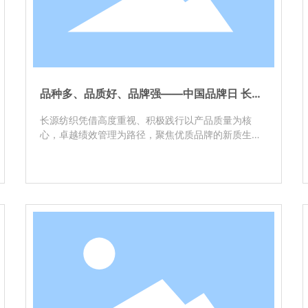
品种多、品质好、品牌强——中国品牌日 长源
再上榜
长源纺织凭借高度重视、积极践行以产品质量为核
心，卓越绩效管理为路径，聚焦优质品牌的新质生产
力提升，定位品种多、品质好、品牌强的品牌价值高
质量发展新范式，以品牌强度882、品牌价值35.09
亿元荣登全国纺织服装鞋帽品牌榜，排名全国纺织服
装鞋帽品牌30强第20名。