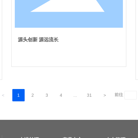
源头创新 源远流长
前往
<
1
2
3
4
...
31
>