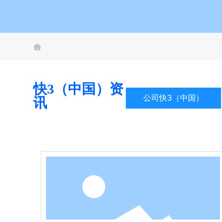
快3（中国）资
公司快3（中国）
讯