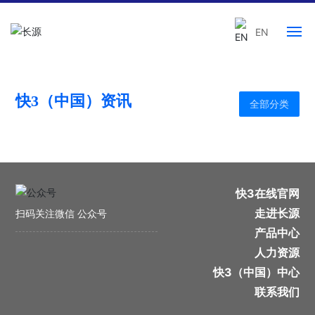
EN
快3在线官网
快3（中国）资讯
全部分类
走进长源
产品中心
人力资源
快3在线官网
走进长源
扫码关注微信 公众号
快3（中国）中心
产品中心
人力资源
联系我们
快3（中国）中心
联系我们