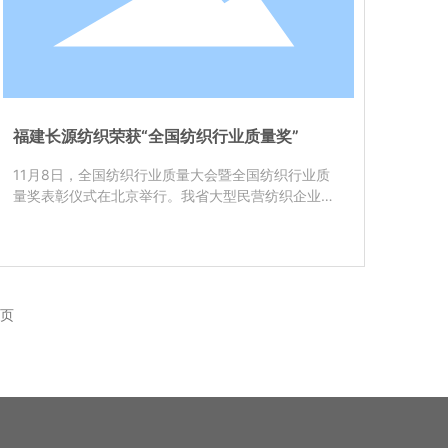
福建长源纺织荣获“全国纺织行业质量奖”
11月8日，全国纺织行业质量大会暨全国纺织行业质
量奖表彰仪式在北京举行。我省大型民营纺织企业
——福建省长乐市长源纺织有限公司董事长郑永光和
总经理王晓东分别从中国纺织工业联合会会长王天凯
和我国全面质量管理首席权威专家、中国工程院院士
刘源张手中接过纺织行业质量领域的奖项“全国纺织行
业质量奖”的获奖证书和奖杯。
页