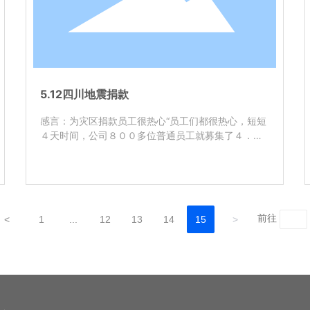
5.12四川地震捐款
感言：为灾区捐款员工很热心“员工们都很热心，短短
４天时间，公司８００多位普通员工就募集了４．６
万余元捐款。”我公司经办人员蒋先生介绍说，并通过
赈灾联盟进行捐赠。
前往
<
1
...
12
13
14
15
>