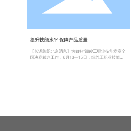
提升技能水平 保障产品质量
【长源纺织北京消息】为做好“细纱工职业技能竞赛全
国决赛裁判工作，6月13—15日，细纱工职业技能鉴
定考评员（高级考评员）和职业技能竞赛裁判员培训
班在北京正式开课。